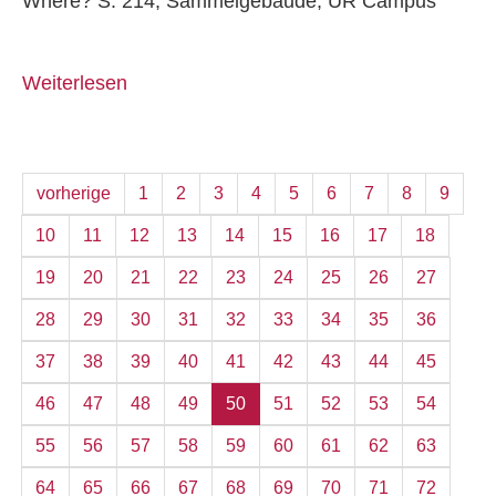
Where? S. 214, Sammelgebäude, UR Campus
Weiterlesen
vorherige
1
2
3
4
5
6
7
8
9
10
11
12
13
14
15
16
17
18
19
20
21
22
23
24
25
26
27
28
29
30
31
32
33
34
35
36
37
38
39
40
41
42
43
44
45
46
47
48
49
50
51
52
53
54
55
56
57
58
59
60
61
62
63
64
65
66
67
68
69
70
71
72