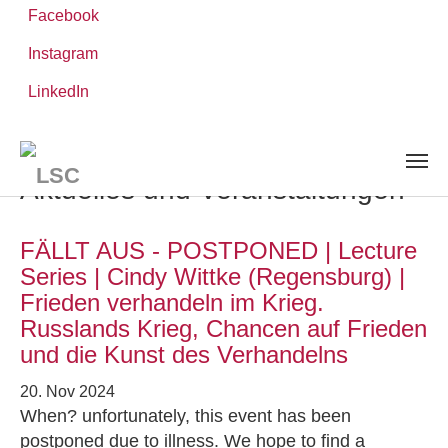
Facebook
Instagram
Zum
Sie
LinkedIn
Leibniz-WissenschaftsCampus
Hauptinhalt
sind
AKTUELLES UND VERANSTALTUNGEN
springen
hier:
Aktuelles und Veranstaltungen
FÄLLT AUS - POSTPONED | Lecture
Series | Cindy Wittke (Regensburg) |
Frieden verhandeln im Krieg.
Russlands Krieg, Chancen auf Frieden
und die Kunst des Verhandelns
20. Nov 2024
When? unfortunately, this event has been
postponed due to illness. We hope to find a