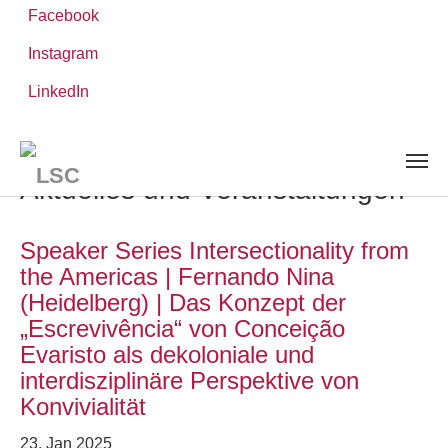
Facebook
Instagram
Zum
Sie
LinkedIn
Leibniz-WissenschaftsCampus
Hauptinhalt
sind
AKTUELLES UND VERANSTALTUNGEN
springen
hier:
Aktuelles und Veranstaltungen
Speaker Series Intersectionality from
the Americas | Fernando Nina
(Heidelberg) | Das Konzept der
„Escrevivência“ von Conceição
Evaristo als dekoloniale und
interdisziplinäre Perspektive von
Konvivialität
23. Jan 2025