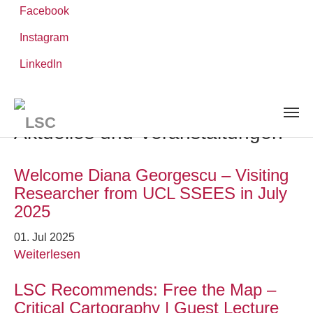
Facebook
Instagram
Zum
Sie
LinkedIn
Leibniz-WissenschaftsCampus
Hauptinhalt
sind
AKTUELLES UND VERANSTALTUNGEN
springen
hier:
Aktuelles und Veranstaltungen
Welcome Diana Georgescu – Visiting
Researcher from UCL SSEES in July
2025
01. Jul 2025
Weiterlesen
LSC Recommends: Free the Map –
Critical Cartography | Guest Lecture