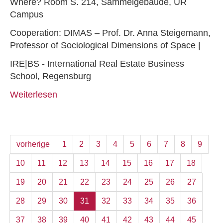
Where? Room S. 214, Sammelgebäude, UR
Campus
Cooperation: DIMAS – Prof. Dr. Anna Steigemann,
Professor of Sociological Dimensions of Space |
IRE|BS - International Real Estate Business
School, Regensburg
Weiterlesen
vorherige
1
2
3
4
5
6
7
8
9
10
11
12
13
14
15
16
17
18
19
20
21
22
23
24
25
26
27
28
29
30
31
32
33
34
35
36
37
38
39
40
41
42
43
44
45