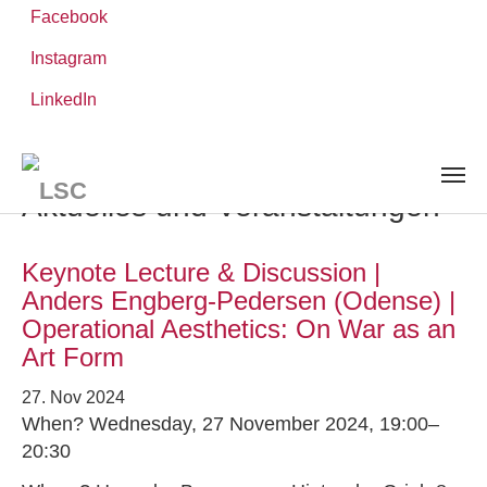
Facebook
Instagram
Zum
Sie
LinkedIn
Leibniz-WissenschaftsCampus
Hauptinhalt
sind
AKTUELLES UND VERANSTALTUNGEN
springen
hier:
Aktuelles und Veranstaltungen
Keynote Lecture & Discussion |
Anders Engberg-Pedersen (Odense) |
Operational Aesthetics: On War as an
Art Form
27. Nov 2024
When? Wednesday, 27 November 2024, 19:00–
20:30