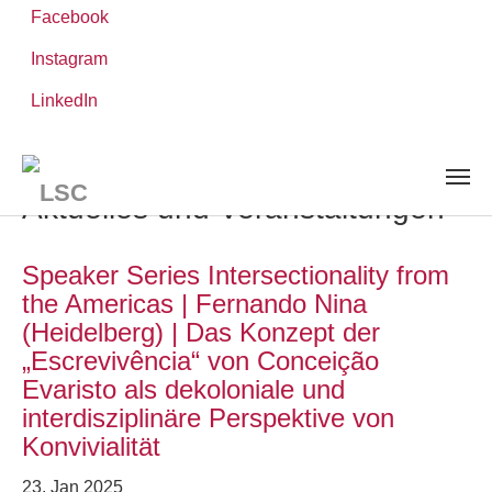
Facebook
Instagram
Zum
Sie
LinkedIn
Leibniz-WissenschaftsCampus
Hauptinhalt
sind
AKTUELLES UND VERANSTALTUNGEN
springen
hier:
Aktuelles und Veranstaltungen
Speaker Series Intersectionality from
the Americas | Fernando Nina
(Heidelberg) | Das Konzept der
„Escrevivência“ von Conceição
Evaristo als dekoloniale und
interdisziplinäre Perspektive von
Konvivialität
23. Jan 2025