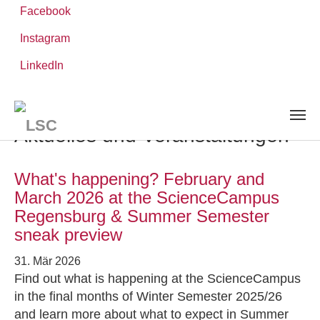
Facebook
Instagram
Zum
Sie
LinkedIn
Leibniz-WissenschaftsCampus
Hauptinhalt
sind
AKTUELLES UND VERANSTALTUNGEN
springen
hier:
Aktuelles und Veranstaltungen
What's happening? February and
March 2026 at the ScienceCampus
Regensburg & Summer Semester
sneak preview
31. Mär 2026
Find out what is happening at the ScienceCampus
in the final months of Winter Semester 2025/26
and learn more about what to expect in Summer